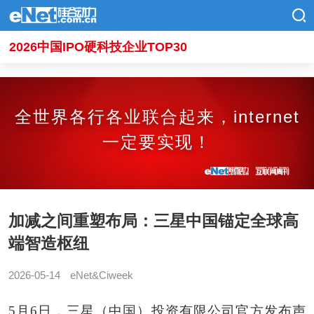
2026中国IPO硬科技企业TOP30
全世界各行各业联合起来，internet
一定要实现！
加减之间重塑布局：三星中国锚定全球高
端智造枢纽
2026-05-14
eNet&Ciweek
5月6日，三星（中国）投资有限公司官方发布声