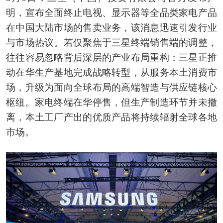
明，宣布全面终止电视、显示器等全品类家电产品
在中国大陆市场的售卖业务，该消息迅速引发行业
与市场热议。若仅聚焦于三星终端销售端的调整，
往往容易忽略背后深层的产业布局重构：三星正推
动在华生产基地完成战略转型，从服务本土消费市
场，升级为面向全球布局的高端智造与供应链核心
枢纽。家电终端在华停售，但生产制造环节并未撤
离，本土工厂产出的优质产品将持续辐射全球各地
市场。