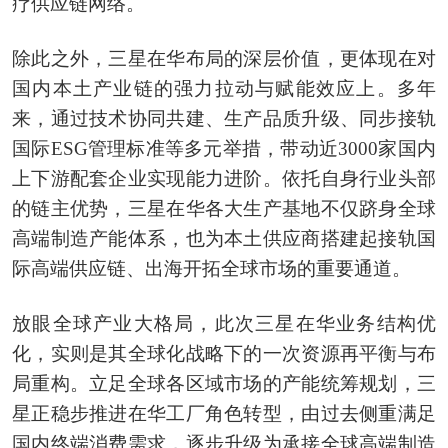
疗供应链网络。
除此之外，三星在华布局的深层价值，更体现在对
国内本土产业链的强力拉动与赋能效应上。多年
来，通过技术协同共建、生产品质升级、同步接轨
国际ESG管理标准等多元举措，带动近3000家国内
上下游配套企业实现能力进阶。依托自身行业头部
的链主优势，三星在华各大生产基地不仅跻身全球
高端制造产能体系，也为本土供应商搭建起接轨国
际高端供应链、出海开拓全球市场的重要通道。
放眼全球产业大格局，此次三星在华业务结构优
化，实则是其全球化战略下的一次资源再平衡与布
局重构。立足全球各区域市场的产能统筹规划，三
星正稳步推进在华工厂角色转型，由过去侧重满足
国内终端消费需求，逐步升级为承接全球高端制造