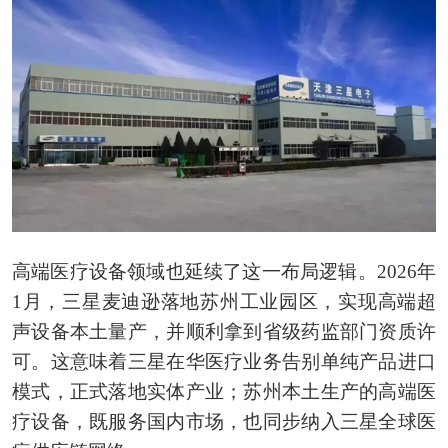
高端医疗设备领域也延续了这一布局逻辑。2026年
1月，三星麦迪逊落地苏州工业园区，实现高端超
声设备本土量产，并顺利拿到省级药监部门资质许
可。这意味着三星在华医疗业务告别单纯产品进口
模式，正式落地实体产业；苏州本土生产的高端医
疗设备，既服务国内市场，也同步纳入三星全球医