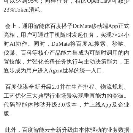
可以达到95%；同样任务，相比OpenClaw可减少
23%Token消耗。
会上，通用智能体百度搭子DuMate移动端App正式
亮相，用户可通过手机随时发起任务，实现7×24小
时AI协作。同时，DuMate将百度AI搜索、秒哒、
伐谋、百科等核心产品能力集成为可随时调用的内
置技能，并强化长程任务执行与主动决策能力，正
逐步成为用户进入Agent世界的统一入口。
百度伐谋全新升级2.0并在生产排程、物流规划、
工艺优化三大典型行业场景实现垂直能力的突破。
代码智能体秒哒升级3.0版本，并上线App及企业
版。
此外，百度智能云全新升级由本体驱动的业务数据