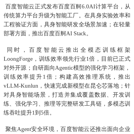
百度智能云正式发布百度百舸6.0AI计算平台，从
传统算力平台升级为智能工厂。在具身实验效率和
工程验证方面，具身智能研发全场景加速；在轻量
部署方面，推出百度百舸AI Stack。
同时，百度智能云推出全模态训练框架
LoongForge，训练效率领先行业1倍，目前已正式
对外开源；自研面向Agentic模型的强化学习框架，
训练效率提升1倍；构建高效推理系统，推出
vLLM-Kunlun，快速完成新模型在昆仑芯落地；针
对具身智能场景，打造并集成覆盖数据、开发训
练、强化学习、推理等完整研发工具链，多模态训
练吞吐提升1到5倍。
聚焦Agent安全环境，百度智能云还推出面向企业