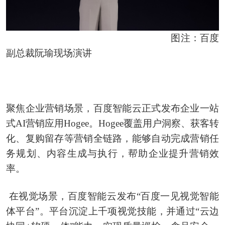
图注：百度
副总裁阮瑜现场演讲
聚焦企业营销场景，百度智能云正式发布企业一站
式AI营销应用Hogee。Hogee覆盖用户洞察、获客转
化、复购留存等营销全链路，能够自动完成营销任
务规划、内容生成与执行，帮助企业提升营销效
率。
在视觉场景，百度智能云发布“百度一见视觉智能
体平台”。平台沉淀上千项视觉技能，并通过“云边