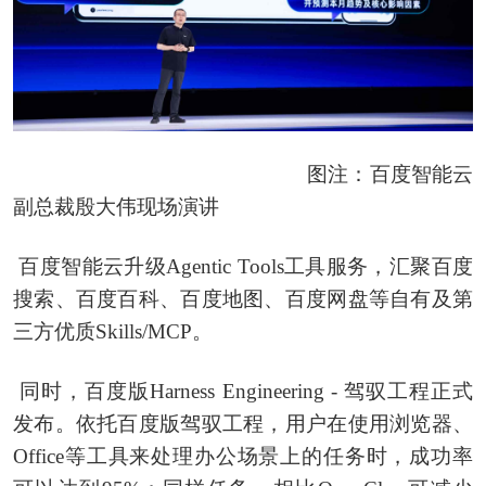
图注：百度智能云
副总裁殷大伟现场演讲
百度智能云升级Agentic Tools工具服务，汇聚百度
搜索、百度百科、百度地图、百度网盘等自有及第
三方优质Skills/MCP。
同时，百度版Harness Engineering - 驾驭工程正式
发布。依托百度版驾驭工程，用户在使用浏览器、
Office等工具来处理办公场景上的任务时，成功率