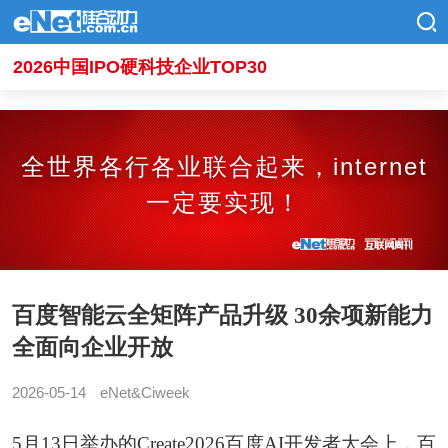
2026中国IPO硬科技企业TOP30
全世界各行各业联合起来，internet
一定要实现！
百度智能云全矩阵产品升级 30余项新能力
全面向企业开放
2026-05-14
eNet&Ciweek
5月13日举办的Create2026百度AI开发者大会上，百