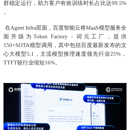
群稳定运行，助力客户有效训练时长占比达99.5%
。
在Agent Infra层面，百度智能云将MaaS模型服务全
面升级为Token Factory - 词元工厂，提供
150+SOTA模型调用，其中包括百度最新发布的文
心大模型5.1，主流模型推理速度领先行业25%，
TTFT较行业缩短16%。