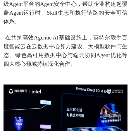
级Agent平台的Agent安全中心，帮助企业构建起覆
盖Agent运行时、Skill生态和执行链路的安全可信
体系。
在共筑高效Agentic AI基础设施上，英特尔联手百
度智能云在云数据中心算力建设、大模型软件与生
态、绿色高可用数据中心与端云协同Agent优化等
四大核心领域持续深化合作。