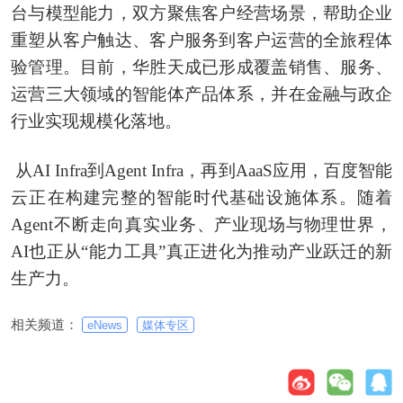
台与模型能力，双方聚焦客户经营场景，帮助企业
重塑从客户触达、客户服务到客户运营的全旅程体
验管理。目前，华胜天成已形成覆盖销售、服务、
运营三大领域的智能体产品体系，并在金融与政企
行业实现规模化落地。
从AI Infra到Agent Infra，再到AaaS应用，百度智能
云正在构建完整的智能时代基础设施体系。随着
Agent不断走向真实业务、产业现场与物理世界，
AI也正从“能力工具”真正进化为推动产业跃迁的新
生产力。
相关频道：
eNews
媒体专区