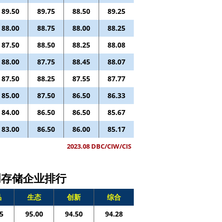
89.50
89.75
88.50
89.25
88.00
88.75
88.00
88.25
87.50
88.50
88.25
88.08
88.00
87.75
88.45
88.07
87.50
88.25
87.55
87.77
85.00
87.50
86.50
86.33
84.00
86.50
86.50
85.67
83.00
86.50
86.00
85.17
2023.08 DBC/CIW/CIS
信创存储企业排行
品
生态
创新
综合
5
95.00
94.50
94.28