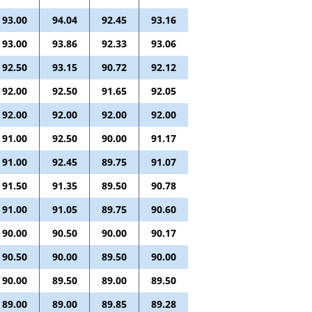
93.00
94.04
92.45
93.16
93.00
93.86
92.33
93.06
92.50
93.15
90.72
92.12
92.00
92.50
91.65
92.05
92.00
92.00
92.00
92.00
91.00
92.50
90.00
91.17
91.00
92.45
89.75
91.07
91.50
91.35
89.50
90.78
91.00
91.05
89.75
90.60
90.00
90.50
90.00
90.17
90.50
90.00
89.50
90.00
90.00
89.50
89.00
89.50
89.00
89.00
89.85
89.28