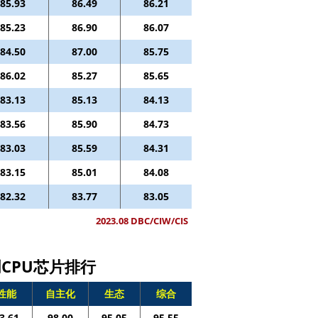
85.93
86.49
86.21
85.23
86.90
86.07
84.50
87.00
85.75
86.02
85.27
85.65
83.13
85.13
84.13
83.56
85.90
84.73
83.03
85.59
84.31
83.15
85.01
84.08
82.32
83.77
83.05
2023.08 DBC/CIW/CIS
创CPU芯片排行
性能
自主化
生态
综合
3.61
98.00
95.05
95.55