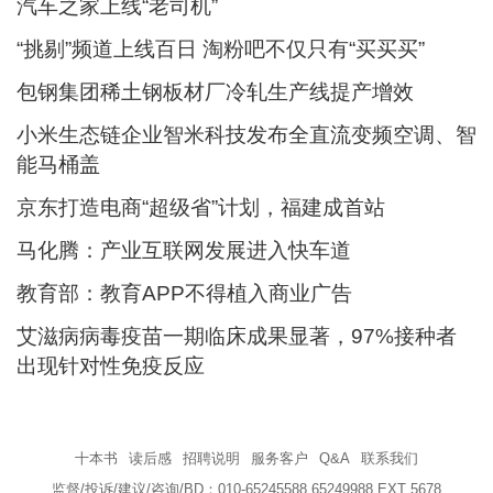
汽车之家上线“老司机”
“挑剔”频道上线百日 淘粉吧不仅只有“买买买”
包钢集团稀土钢板材厂冷轧生产线提产增效
小米生态链企业智米科技发布全直流变频空调、智
能马桶盖
京东打造电商“超级省”计划，福建成首站
马化腾：产业互联网发展进入快车道
教育部：教育APP不得植入商业广告
艾滋病病毒疫苗一期临床成果显著，97%接种者
出现针对性免疫反应
十本书
读后感
招聘说明
服务客户
Q&A
联系我们
监督/投诉/建议/咨询/BD：010-65245588 65249988 EXT 5678