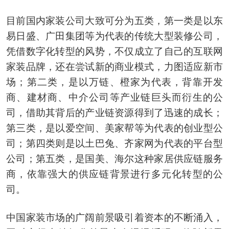
目前国内家装公司大致可分为五类，第一类是以东
易日盛、广田集团等为代表的传统大型装修公司，
凭借数字化转型的风势，不仅成立了自己的互联网
家装品牌，还在尝试新的商业模式，力图适应新市
场；第二类，是以万链、橙家为代表，背靠开发
商、建材商、中介公司等产业链巨头而衍生的公
司，借助其背后的产业链资源得到了迅速的成长；
第三类，是以爱空间、美家帮等为代表的创业型公
司；第四类则是以土巴兔、齐家网为代表的平台型
公司；第五类，是国美、海尔这种家居供应链服务
商，依靠强大的供应链背景进行多元化转型的公
司。
中国家装市场的广阔前景吸引着资本的不断涌入，