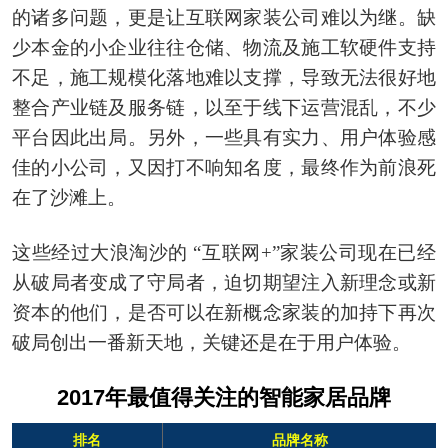
的诸多问题，更是让互联网家装公司难以为继。缺
少本金的小企业往往仓储、物流及施工软硬件支持
不足，施工规模化落地难以支撑，导致无法很好地
整合产业链及服务链，以至于线下运营混乱，不少
平台因此出局。另外，一些具有实力、用户体验感
佳的小公司，又因打不响知名度，最终作为前浪死
在了沙滩上。
这些经过大浪淘沙的 “互联网+”家装公司现在已经
从破局者变成了守局者，迫切期望注入新理念或新
资本的他们，是否可以在新概念家装的加持下再次
破局创出一番新天地，关键还是在于用户体验。
2017年最值得关注的智能家居品牌
排名
品牌名称