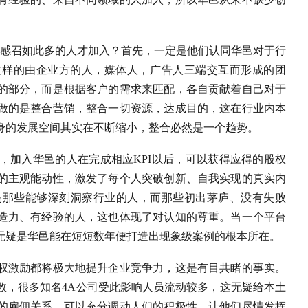
间感召如此多的人才加入？首先，一定是他们认同华邑对于行
这样的由企业方的人，媒体人，广告人三端交互而形成的团
的部分，而是根据客户的需求来匹配，各自贡献着自己对于
做的是整合营销，整合一切资源，达成目的，这在行业内本
身的发展空间其实在不断缩小，整合必然是一个趋势。
，加入华邑的人在完成相应KPI以后，可以获得应得的股权
的主观能动性，激发了每个人突破创新、自我实现的真实内
是那些能够深刻洞察行业的人，而那些初出茅庐、没有失败
造力、有经验的人，这也体现了对认知的尊重。当一个平台
无疑是华邑能在短短数年便打造出现象级案例的根本所在。
权激励都将极大地提升企业竞争力，这是有目共睹的事实。
数，很多知名4A公司受此影响人员流动较多，这无疑给本土
的雇佣关系，可以充分调动人们的积极性，让他们尽情发挥