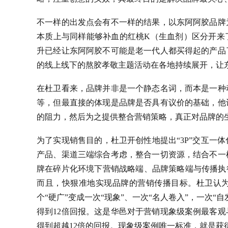
不一样的出发点会有不一样的结果，以东阿阿胶品牌
本质上与同样能够补血的红桃K（生血剂）区分开来
升已经让东阿阿胶不可能是老一代人都买得起的产品
的线上线下的熬胶孝敬主题活动在各地持续展开，让
在杜卫看来，品牌并非是一个静态名词，而本是一种
等，但最直接的体现是品牌是否具有议价的基础，他
的阻力，然后为之提供整合营销策略，真正对品牌的
为了实现销售目的，杜卫开创性地提出“3P”交互一
产品、渠道三端综合考虑，整合一切资源，结合不一
牌在碎片化环境下营销战略端、品牌策略端与传播执
而且，快狠准地实现品牌的营销传播目标。杜卫认
个“硬广”变成一次“现象”、一次“名人卷入”，一次
得到12倍回报。这是华邑对于营销现象级案例最客
得到超越12倍的回报。现象级案例唯一标准，就是获