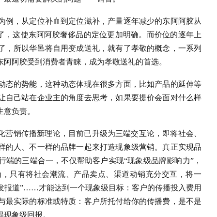
为例，从定位补血到定位滋补，产量逐年减少的东阿阿胶从
了，这使东阿阿胶奢侈品的定位更加明确。而价位的逐年上
了，所以华邑将自用变成送礼，就有了孝敬的概念，一系列
东阿阿胶受到消费者青睐，成为孝敬送礼的首选。
动态的势能，这种动态体现在很多方面，比如产品的延伸等
让自己站在企业主的角度去思考，如果要提价会面对什么样
生意负责。
体化营销传播新理论，目前已升级为三端交互论，即将社会、
样的人、不一样的品牌一起来打造现象级营销。真正实现品
行端的三端合一，不仅帮助客户实现“现象级品牌影响力”，
为，只有将社会潮流、产品卖点、渠道动销充分交互，将一
“自发报道”……才能达到一个现象级目标：客户的传播投入费用
观与最实际的标准或特质：客户所托付给你的传播费，是不是
得现象级回报。